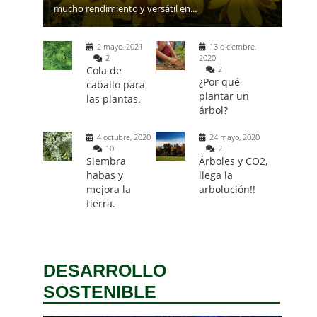
mucho rendimiento y versátil en...
2 mayo, 2021
13 diciembre,
2
2020
Cola de
2
¿Por qué
caballo para
plantar un
las plantas.
árbol?
4 octubre, 2020
24 mayo, 2020
10
2
Siembra
Árboles y CO2,
habas y
llega la
mejora la
arbolución!!
tierra.
DESARROLLO
SOSTENIBLE