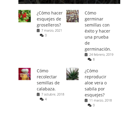
¿Cómo hacer
Cómo
esquejes de
germinar
groselleros?
semillas con
7 marzo, 2021
éxito y hacer
0
una prueba
de
germinación.
24 febrero, 2019
8
Cómo
¿Cómo
recolectar
reproducir
semillas de
aloe vera o
calabaza.
sabila por
7 octubre, 2018
esquejes?
4
11 marzo, 2018
0