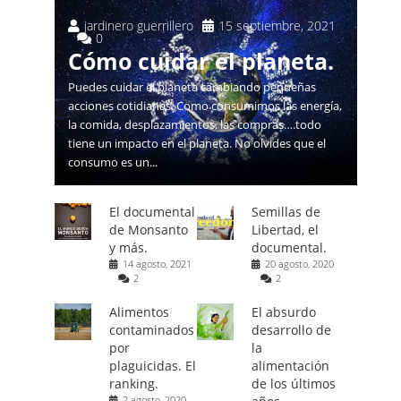
jardinero guerrillero
15 septiembre, 2021
0
Cómo cuidar el planeta.
Puedes cuidar el planeta cambiando pequeñas
acciones cotidianas. Como consumimos las energía,
la comida, desplazamientos, las compras….todo
tiene un impacto en el planeta. No olvides que el
consumo es un...
El documental
Semillas de
de Monsanto
Libertad, el
y más.
documental.
14 agosto, 2021
20 agosto, 2020
2
2
Alimentos
El absurdo
contaminados
desarrollo de
por
la
plaguicidas. El
alimentación
ranking.
de los últimos
2 agosto, 2020