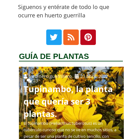
información
en
POLITICAS DE PRIVACIDAD
.
Siguenos y entérate de todo lo que
ocurre en huerto guerrilla
GUÍA DE PLANTAS
jardinero guerrillero
21 abril, 2022
23
Tupinambo, la planta
que quería ser 3
plantas.
El tupinambo (Helianthus tuberosus) es un
tubérculo curioso que no se ve en muchos sitios, a
pesar de ser una planta de cultivo sencillo, con