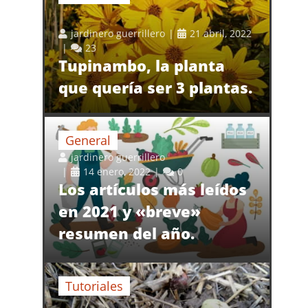
jardinero guerrillero
21 abril, 2022
23
Tupinambo, la planta
que quería ser 3 plantas.
General
jardinero guerrillero
14 enero, 2022
0
Los artículos más leídos
en 2021 y «breve»
resumen del año.
Tutoriales