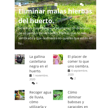
jardinero guerrillero
4 abril, 2021
6
Eliminar malas hierbas
del huerto.
Se llaman malas hierbas a las plantas no deseadas
de un jardín o de un huerto. Plantas que no has
sembrado y que realmente no quieres que estén en
tu...
La gallina
El placer de
castellana
comer lo que
negra en el
uno siembra.
huerto.
6 septiembre,
2020
1 noviembre,
2
2020
4
Recoger agua
Cómo
de lluvia,
eliminar
cómo
babosas y
utilizarla y
caracoles en