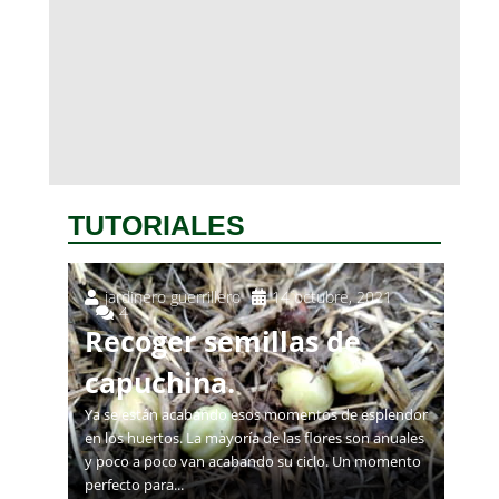
TUTORIALES
jardinero guerrillero
14 octubre, 2021
4
Recoger semillas de
capuchina.
Ya se están acabando esos momentos de esplendor
en los huertos. La mayoría de las flores son anuales
y poco a poco van acabando su ciclo. Un momento
perfecto para...