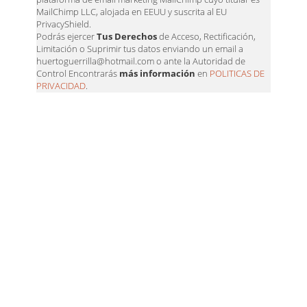
MailChimp LLC, alojada en EEUU y suscrita al EU
PrivacyShield.
Podrás ejercer
Tus Derechos
de Acceso, Rectificación,
Limitación o Suprimir tus datos enviando un email a
huertoguerrilla@hotmail.com o ante la Autoridad de
Control Encontrarás
más información
en
POLITICAS DE
PRIVACIDAD
.
ALEATORIOS
El espantapájaros que
compraba local.
25 agosto, 2019
SOS. Salvemos a las abejas