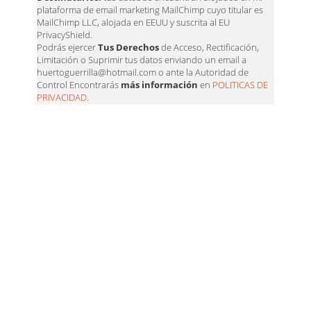
plataforma de email marketing MailChimp cuyo titular es
MailChimp LLC, alojada en EEUU y suscrita al EU
PrivacyShield.
Podrás ejercer
Tus Derechos
de Acceso, Rectificación,
Limitación o Suprimir tus datos enviando un email a
huertoguerrilla@hotmail.com o ante la Autoridad de
Control Encontrarás
más información
en
POLITICAS DE
PRIVACIDAD
.
ALEATORIOS
Cola de caballo para las
plantas.
2 mayo, 2021