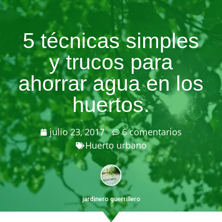
5 técnicas simples
y trucos para
ahorrar agua en los
huertos.
julio 23, 2017
6 comentarios
Huerto urbano
jardinero guerrillero