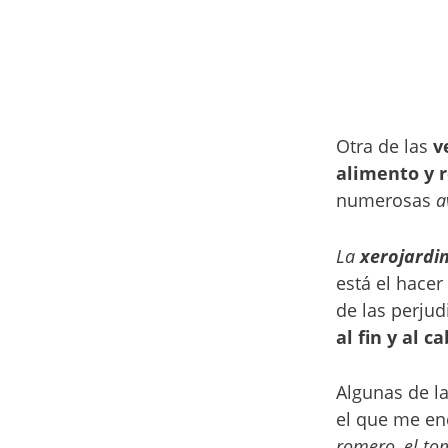
Otra de las
v
alimento y r
numerosas
av
La
xerojardin
está el hace
de las perjud
al fin y al 
Algunas de l
el que me en
romero
,
el to