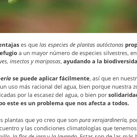
entajas
es que
las especies de plantas autóctonas
pro
efugio
a un mayor número de especies silvestres, ent
es, insectos y mariposas
,
ayudando a la biodiversid
ería
se puede aplicar fácilmente
, así que en nues
r un uso más racional del agua, bien porque nuestra 
icadas por la escasez del agua, o bien por
solidarida
cabo este es un problema que nos afecta a todos.
as plantas que yo creo que son
pura xerojardinería,
por
cuentro y las condiciones climatologías que tenemos
millo
,
la flor de jara
y
la lavanda
. Estas son de las más b