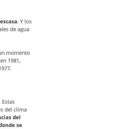
escasa
. Y los
ales de agua
 un momento
 en 1981,
1977.
 Estas
s del clima
cias del
donde se