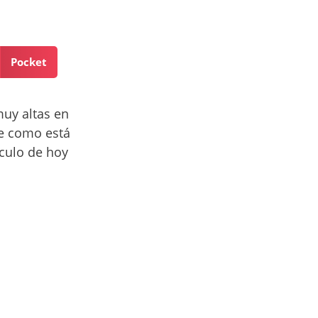
Pocket
uy altas en
e como está
ículo de hoy