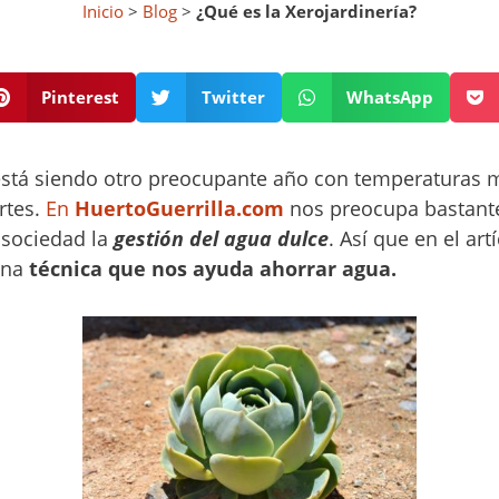
Inicio
>
Blog
>
¿Qué es la Xerojardinería?
Pinterest
Twitter
WhatsApp
está siendo otro preocupante año con temperaturas m
rtes.
En
HuertoGuerrilla.com
nos preocupa bastant
 sociedad la
gestión del agua dulce
. Así que en el art
una
técnica que nos ayuda ahorrar agua.