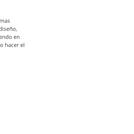
limas
diseño,
iendo en
o hacer el