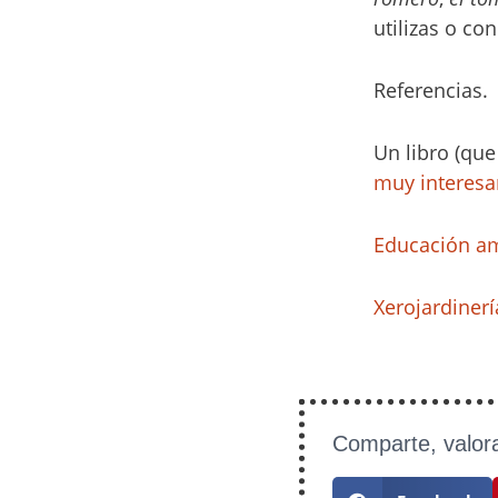
utilizas o c
Referencias.
Un libro (que
muy interesan
Educación am
Xerojardinerí
Comparte, valora