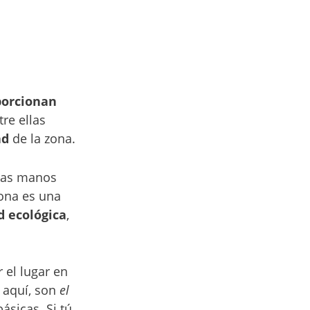
porcionan
re ellas
ad
de la zona.
tras manos
zona es una
d ecológica
,
 el lugar en
 aquí, son
el
ásicas. Si tú