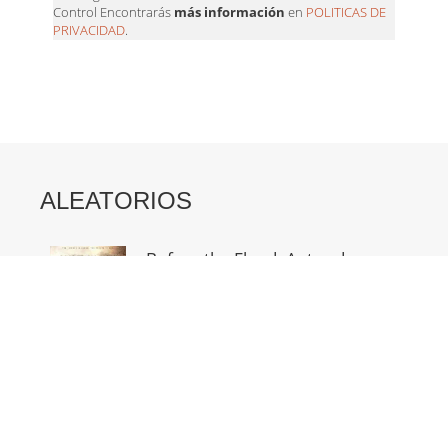
Control Encontrarás
más información
en
POLITICAS DE
PRIVACIDAD
.
ALEATORIOS
Before the Flood. Antes de
que sea...
4 agosto, 2019
Las variedades locales en
extinción y los...
23 septiembre, 2018
El placer de comer lo que