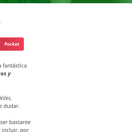
.
Pocket
 fantástica
cos y
iles,
e dudar.
 ser bastante
incluir, por