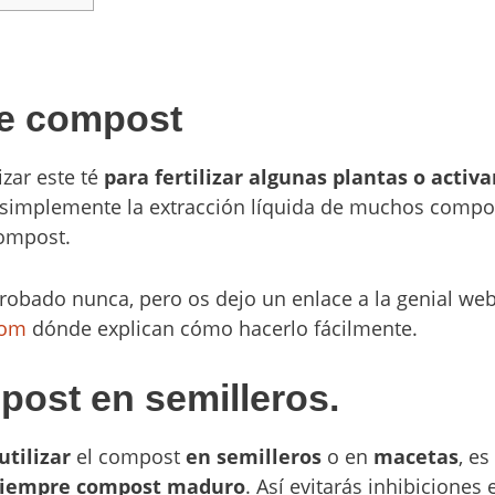
de compost
izar este té
para fertilizar
algunas plantas o activa
simplemente la extracción líquida de muchos comp
compost.
probado nunca, pero os dejo un enlace a la genial we
com
dónde explican cómo hacerlo fácilmente.
post en semilleros.
utilizar
el compost
en semilleros
o en
macetas
, e
siempre compost maduro
. Así evitarás inhibiciones 