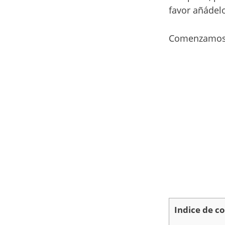
favor añádel
Comenzamos 
Indice de c