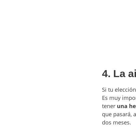
4. La a
Si tu elecció
Es muy import
tener
una her
que pasará, 
dos meses.