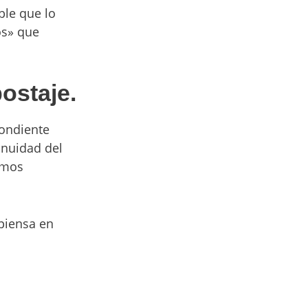
ble que lo
os» que
ostaje.
pondiente
inuidad del
amos
piensa en