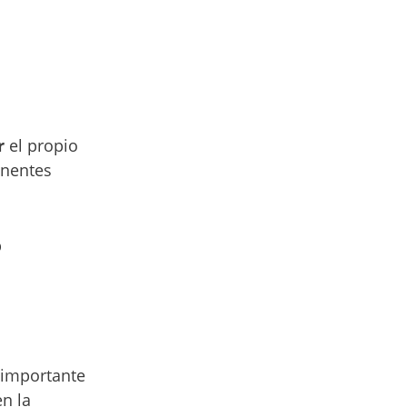
r
el propio
onentes
b
s importante
en la