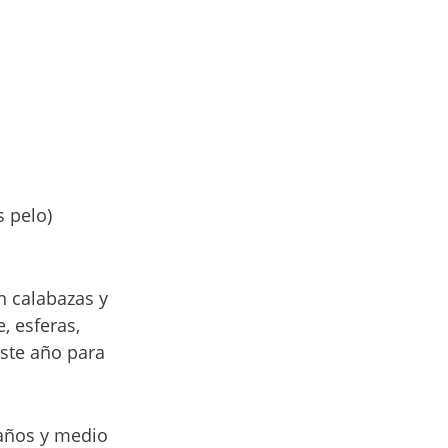
s pelo)
n calabazas y
, esferas,
ste año para
 años y medio