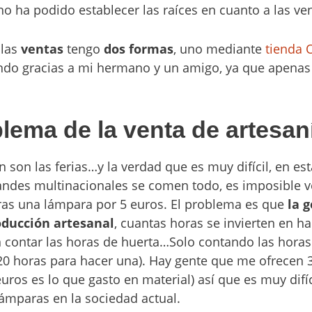
no ha podido establecer las raíces en cuanto a las v
 las
ventas
tengo
dos formas
, uno mediante
tienda 
ando gracias a mi hermano y un amigo, ya que apena
blema de la venta de artesan
n son las ferias…y la verdad que es muy difícil, en es
andes multinacionales se comen todo, es imposible v
ras una lámpara por 5 euros. El problema es que
la g
oducción artesanal
, cuantas horas se invierten en h
n contar las horas de huerta…Solo contando las horas
 20 horas para hacer una). Hay gente que me ofrecen 
uros es lo que gasto en material) así que es muy difíc
lámparas en la sociedad actual.