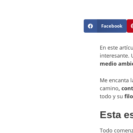
Facebook
En este artí
interesante.
medio ambi
Me encanta l
camino
,
con
todo y su
fil
Esta es
Todo comenzó