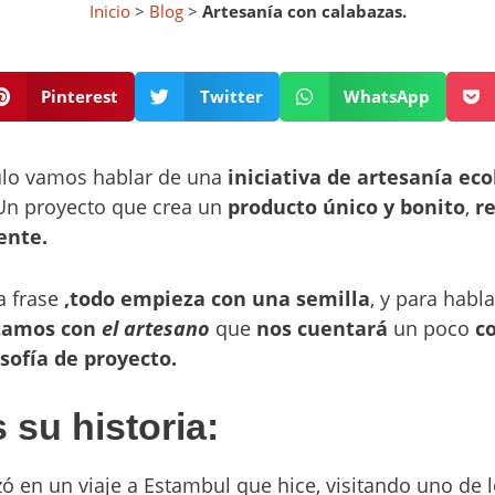
Inicio
>
Blog
>
Artesanía con calabazas.
Pinterest
Twitter
WhatsApp
culo vamos hablar de una
iniciativa de artesanía eco
 Un proyecto que crea un
producto único y bonito
,
r
ente.
a frase
,todo empieza con una semilla
, y para habl
tamos con
el artesano
que
nos cuentará
un poco
c
osofía de proyecto.
 su historia:
 en un viaje a Estambul que hice, visitando uno de