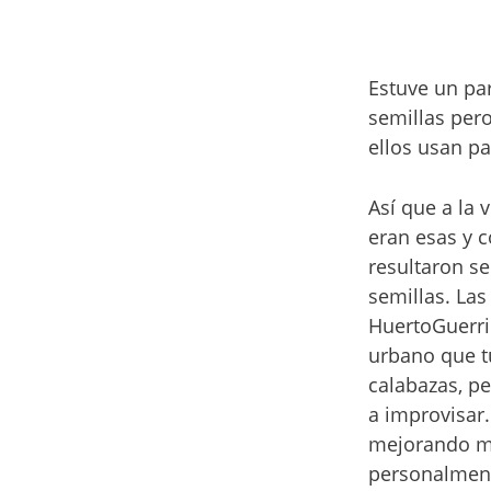
Estuve un pa
semillas per
ellos usan p
Así que a la
eran esas y c
resultaron se
semillas. Las
HuertoGuerril
urbano que 
calabazas, p
a improvisar
mejorando mi
personalment