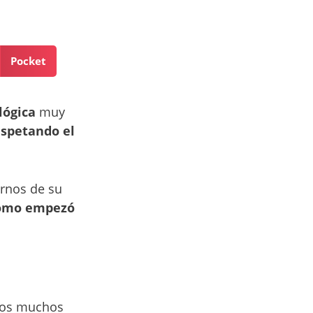
Pocket
lógica
muy
espetando el
arnos de su
omo empezó
 los muchos