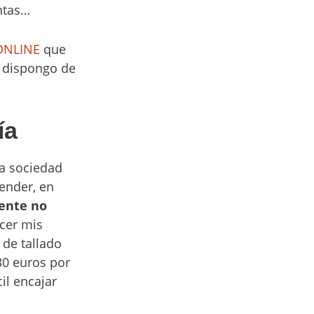
entas…
ONLINE
que
s dispongo de
ía
ta sociedad
ender, en
ente no
acer mis
 de tallado
30 euros por
il encajar