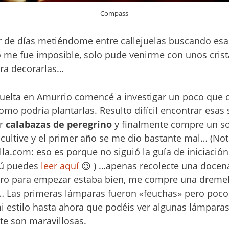
Compass
r de días metiéndome entre callejuelas buscando esa
o me fue imposible, solo pude venirme con unos crist
ara decorarlas…
 vuelta en Amurrio comencé a investigar un poco que 
omo podría plantarlas. Resulto difícil encontrar esas
r
calabazas de peregrino
y finalmente compre un s
 cultive y el primer año se me dio bastante mal… (No
la.com: eso es porque no siguió la guía de iniciación
tú puedes
leer aquí
😉 ) …apenas recolecte una docen
ero para empezar estaba bien, me compre una dreme
… Las primeras lámparas fueron «feuchas» pero poco 
 estilo hasta ahora que podéis ver algunas lámpara
e son maravillosas.