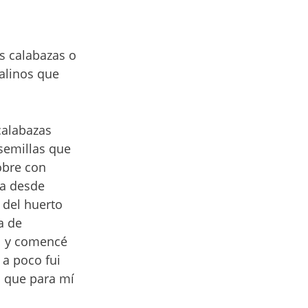
s calabazas o
alinos que
calabazas
 semillas que
obre con
ta desde
 del huerto
a de
l y comencé
a poco fui
s que para mí