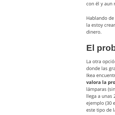
con él y aun 
Hablando de
la estoy cre
dinero.
El pro
La otra opció
donde las gr
Ikea encuent
valora la pr
lámparas (si
llega a unas
ejemplo (30 e
este tipo de 