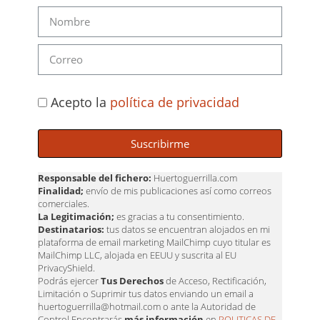
Acepto la
política de privacidad
Suscribirme
Responsable del fichero:
Huertoguerrilla.com
Finalidad;
envío de mis publicaciones así como correos
comerciales.
La Legitimación;
es gracias a tu consentimiento.
Destinatarios:
tus datos se encuentran alojados en mi
plataforma de email marketing MailChimp cuyo titular es
MailChimp LLC, alojada en EEUU y suscrita al EU
PrivacyShield.
Podrás ejercer
Tus Derechos
de Acceso, Rectificación,
Limitación o Suprimir tus datos enviando un email a
huertoguerrilla@hotmail.com o ante la Autoridad de
Control Encontrarás
más información
en
POLITICAS DE