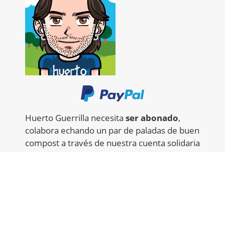
Huerto Guerrilla necesita
ser abonado
,
colabora echando un par de paladas de buen
compost a través de nuestra
cuenta solidaria
de Paypal para que el proyecto crezca sano y
fuerte.
© 2017 - 2026 ||
Un hueco un huerto
||
Aviso Legal
|