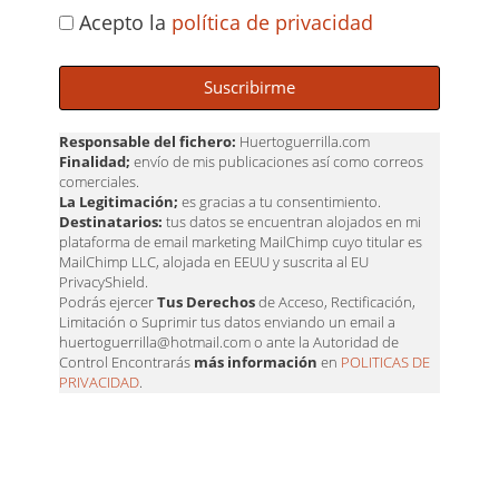
Acepto la
política de privacidad
Suscribirme
Responsable del fichero:
Huertoguerrilla.com
Finalidad;
envío de mis publicaciones así como correos
comerciales.
La Legitimación;
es gracias a tu consentimiento.
Destinatarios:
tus datos se encuentran alojados en mi
plataforma de email marketing MailChimp cuyo titular es
MailChimp LLC, alojada en EEUU y suscrita al EU
PrivacyShield.
Podrás ejercer
Tus Derechos
de Acceso, Rectificación,
Limitación o Suprimir tus datos enviando un email a
huertoguerrilla@hotmail.com o ante la Autoridad de
Control Encontrarás
más información
en
POLITICAS DE
PRIVACIDAD
.